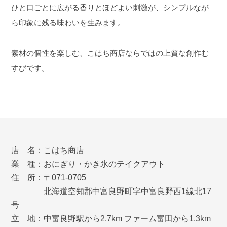
ひと口ごとに広がる香りとほどよい刺激が、シンプルなが
ら印象に残る味わいを生みます。
素材の個性を楽しむ、こはち商店ならではの上質な創作む
すびです。
店 名：こはち商店
業 種：おにぎり・かき氷のテイクアウト
住 所：〒071-0705
北海道空知郡中富良野町字中富良野西1線北17
号
立 地：中富良野駅から2.7km ファーム富田から1.3km