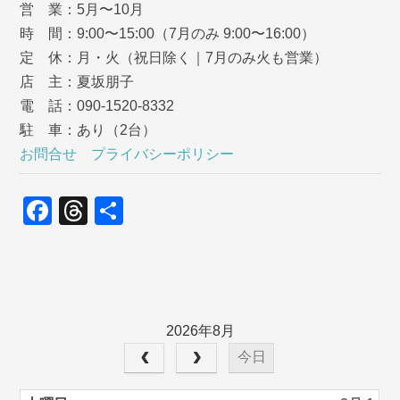
営 業：5月〜10月
時 間：9:00〜15:00（7月のみ 9:00〜16:00）
定 休：月・火（祝日除く｜7月のみ火も営業）
店 主：夏坂朋子
電 話：090-1520-8332
駐 車：あり（2台）
お問合せ
プライバシーポリシー
F
T
共
a
hr
有
c
e
e
a
b
d
2026年8月
o
s
今日
o