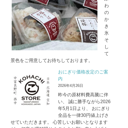
わ
の
か
き
氷
そ
し
て
景色をご用意してお待ちしております。
おにぎり価格改定のご案
内
2026年4月26日
昨今の原材料費高騰に伴
い、 誠に勝手ながら2026
年5月1日より、 おにぎり
全品を一律30円値上げさ
せていただきます。 心苦しいお願いとなります