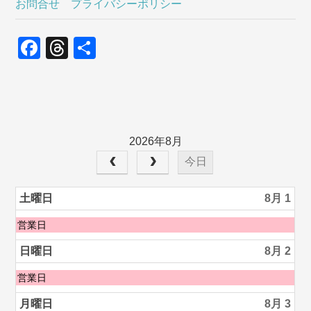
お問合せ
プライバシーポリシー
F
T
共
a
hr
有
c
e
e
a
b
d
2026年8月
o
s
今日
o
k
土曜日
8月 1
土
営業日
曜
日,
日曜日
8月 2
8
月
日
営業日
1st
曜
2026
日,
月曜日
8月 3