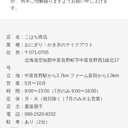
が、 何卒ご理解賜りますようお願い申し上げま
す。
店 名：こはち商店
業 種：おにぎり・かき氷のテイクアウト
住 所：〒071-0705
北海道空知郡中富良野町字中富良野西1線北17
号
立 地：中富良野駅から2.7km ファーム富田から1.3km
営 業：5月〜10月
時 間：9:00〜15:00（7月のみ 9:00〜16:00）
定 休：月・火（祝日除く｜7月のみ火も営業）
店 主：夏坂朋子
電 話：090-1520-8332
駐 車：あり（2台）